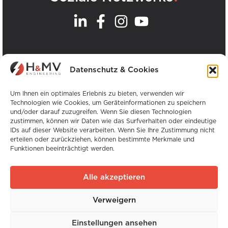
.
Unsere Büros
Datenschutz & Cookies
Alle H&MV-Büros anzeigen
Um Ihnen ein optimales Erlebnis zu bieten, verwenden wir
Technologien wie Cookies, um Geräteinformationen zu speichern
und/oder darauf zuzugreifen. Wenn Sie diesen Technologien
zustimmen, können wir Daten wie das Surfverhalten oder eindeutige
IDs auf dieser Website verarbeiten. Wenn Sie Ihre Zustimmung nicht
erteilen oder zurückziehen, können bestimmte Merkmale und
Funktionen beeinträchtigt werden.
Urheberrecht © H&MV Engineering. Alle Rechte
vorbehalten.
Alle akzeptieren
Website von Avalanche
Verweigern
Globale Erfahrung. Lokale Expertise.
Einstellungen ansehen