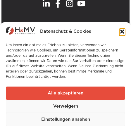
.
Unsere Büros
Datenschutz & Cookies
Alle H&MV-Büros anzeigen
Um Ihnen ein optimales Erlebnis zu bieten, verwenden wir
Technologien wie Cookies, um Geräteinformationen zu speichern
und/oder darauf zuzugreifen. Wenn Sie diesen Technologien
zustimmen, können wir Daten wie das Surfverhalten oder eindeutige
IDs auf dieser Website verarbeiten. Wenn Sie Ihre Zustimmung nicht
erteilen oder zurückziehen, können bestimmte Merkmale und
Funktionen beeinträchtigt werden.
Urheberrecht © H&MV Engineering. Alle Rechte
vorbehalten.
Alle akzeptieren
Website von Avalanche
Verweigern
Globale Erfahrung. Lokale Expertise.
Einstellungen ansehen
Website von
Avalanche