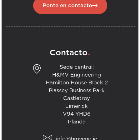
Ponte en contacto
.
Contacto
Sede central:
H&MV Engineering
Hamilton House Block 2
Plassey Business Park
Castletroy
Limerick
V94 YHD6
Irlanda
info@hmveng.ie