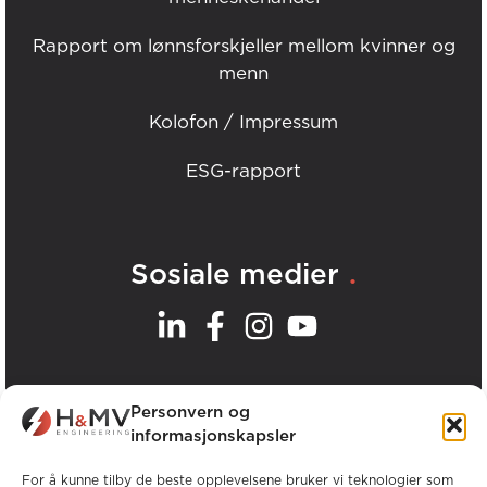
Rapport om lønnsforskjeller mellom kvinner og
menn
Kolofon / Impressum
ESG-rapport
.
Sosiale medier
.
Våre kontorer
Personvern og
informasjonskapsler
Se alle H&MV-kontorer
For å kunne tilby de beste opplevelsene bruker vi teknologier som