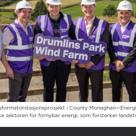
nsformatorstasjonsprosjekt i County Monaghan—Energi
 sektoren for fornybar energi, som forsterker landets f