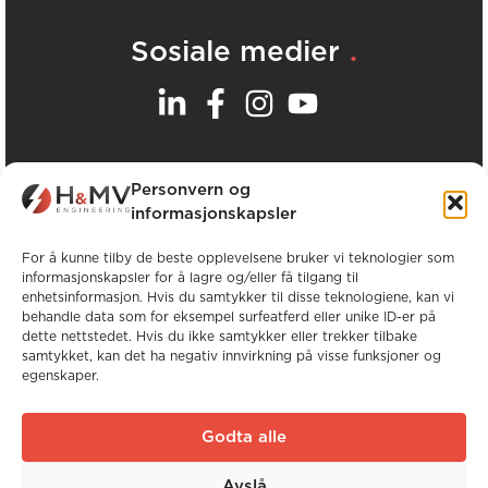
.
Sosiale medier
.
Våre kontorer
Personvern og
informasjonskapsler
Se alle H&MV-kontorer
For å kunne tilby de beste opplevelsene bruker vi teknologier som
informasjonskapsler for å lagre og/eller få tilgang til
enhetsinformasjon. Hvis du samtykker til disse teknologiene, kan vi
behandle data som for eksempel surfeatferd eller unike ID-er på
dette nettstedet. Hvis du ikke samtykker eller trekker tilbake
samtykket, kan det ha negativ innvirkning på visse funksjoner og
egenskaper.
Opphavsrett © H&MV Engineering. Alle
rettigheter forbeholdt.
Godta alle
Nettsted av Avalanche
Avslå