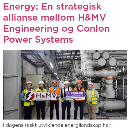
Energy: En strategisk
allianse mellom H&MV
Engineering og Conlon
Power Systems
I dagens raskt utviklende energilandskap har