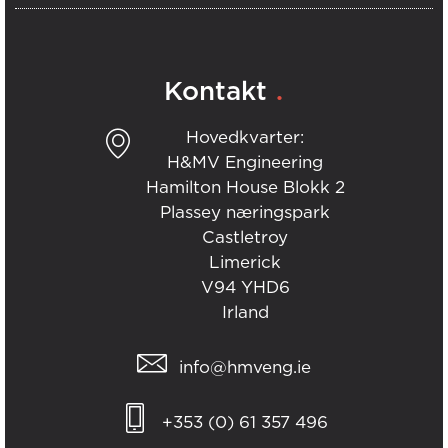
.
Kontakt
Hovedkvarter:
H&MV Engineering
Hamilton House Blokk 2
Plassey næringspark
Castletroy
Limerick
V94 YHD6
Irland
info@hmveng.ie
+353 (0) 61 357 496