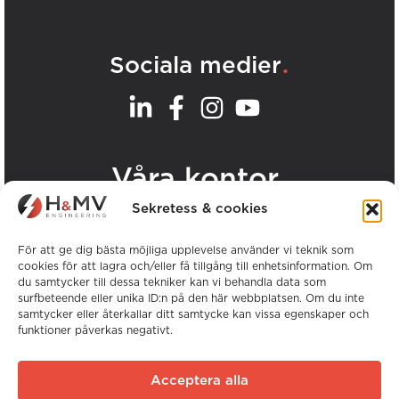
.
Sociala medier
.
Våra kontor
Sekretess & cookies
Visa alla H&MV-kontor
För att ge dig bästa möjliga upplevelse använder vi teknik som
cookies för att lagra och/eller få tillgång till enhetsinformation. Om
du samtycker till dessa tekniker kan vi behandla data som
surfbeteende eller unika ID:n på den här webbplatsen. Om du inte
samtycker eller återkallar ditt samtycke kan vissa egenskaper och
funktioner påverkas negativt.
Copyright © H&MV Engineering. Alla rättigheter
förbehållna.
Acceptera alla