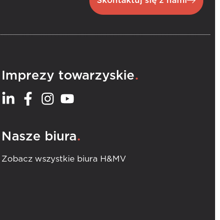
Skontaktuj się z nami
.
Imprezy towarzyskie
.
Nasze biura
Zobacz wszystkie biura H&MV