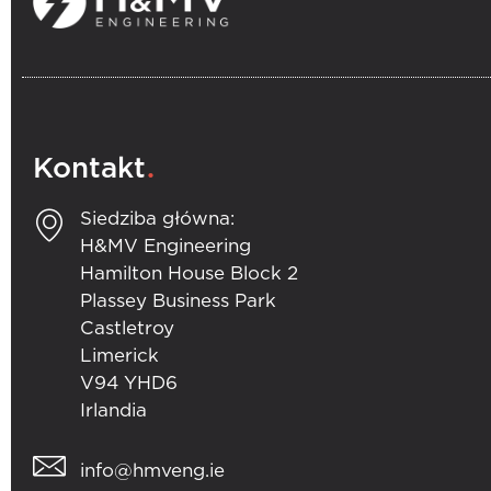
.
Kontakt
Siedziba główna:
H&MV Engineering
Hamilton House Block 2
Plassey Business Park
Castletroy
Limerick
V94 YHD6
Irlandia
info@hmveng.ie