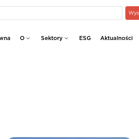
Wys
ówna
O
Sektory
ESG
Aktualności