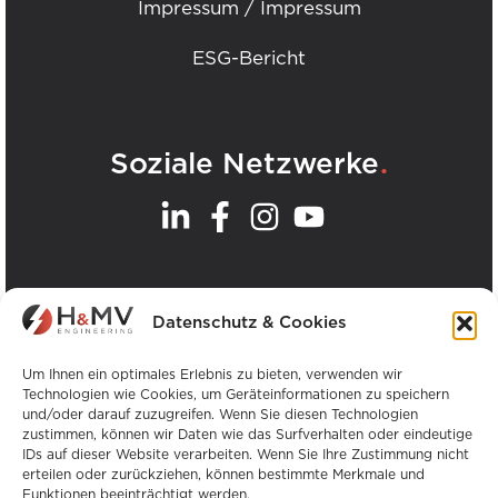
Impressum / Impressum
ESG-Bericht
.
Soziale Netzwerke
.
Unsere Büros
Datenschutz & Cookies
Alle H&MV-Büros anzeigen
Um Ihnen ein optimales Erlebnis zu bieten, verwenden wir
Technologien wie Cookies, um Geräteinformationen zu speichern
und/oder darauf zuzugreifen. Wenn Sie diesen Technologien
zustimmen, können wir Daten wie das Surfverhalten oder eindeutige
IDs auf dieser Website verarbeiten. Wenn Sie Ihre Zustimmung nicht
erteilen oder zurückziehen, können bestimmte Merkmale und
Funktionen beeinträchtigt werden.