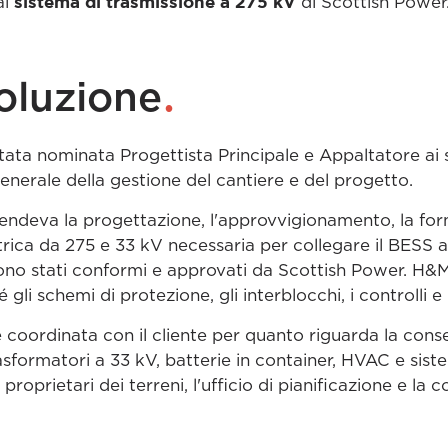
sistema di trasmissione a 275 kV
al
di Scottish Power
.
oluzione
ata nominata Progettista Principale e Appaltatore ai 
enerale della gestione del cantiere e del progetto.
ndeva la progettazione, l'approvvigionamento, la fornit
ttrica da 275 e 33 kV necessaria per collegare il BESS a
 sono stati conformi e approvati da Scottish Power. H
gli schemi di protezione, gli interblocchi, i controlli e 
coordinata con il cliente per quanto riguarda la conse
ormatori a 33 kV, batterie in container, HVAC e siste
proprietari dei terreni, l'ufficio di pianificazione e la 