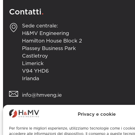
.
Contatti
Sede centrale:
H&MV Engineering
Hamilton House Block 2
Plassey Business Park
Castletroy
Limerick
V94 YHD6
Irlanda
info@hmveng.ie
+353 (0) 61 357 496
Privacy e cookie
Per fornire le migliori esperienze, utilizziamo tecnologie come i cook
accedere alle informazioni del dispositivo. Il consenso a queste tecnol