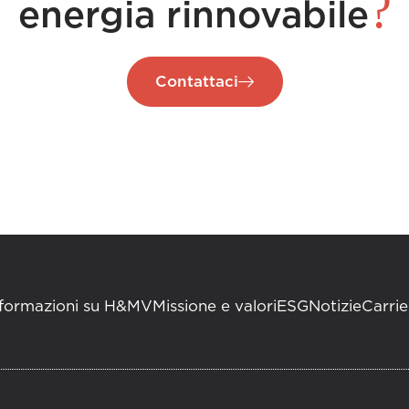
?
energia rinnovabile
Contattaci
nformazioni su H&MV
Missione e valori
ESG
Notizie
Carrie