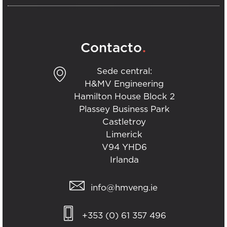
.
Contacto
Sede central:
H&MV Engineering
Hamilton House Block 2
Plassey Business Park
Castletroy
Limerick
V94 YHD6
Irlanda
info@hmveng.ie
+353 (0) 61 357 496