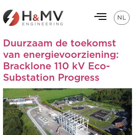
NL
Duurzaam de toekomst
van energievoorziening:
Bracklone 110 kV Eco-
Substation Progress