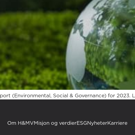
port (Environmental, Social & Governance) for 2023. 
Om H&MV
Misjon og verdier
ESG
Nyheter
Karriere