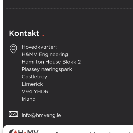
.
Kontakt
Hovedkvarter:
H&MV Engineering
Hamilton House Blokk 2
Plassey næringspark
Castletroy
Limerick
V94 YHD6
Irland
info@hmveng.ie
+353 (0) 61 357 496