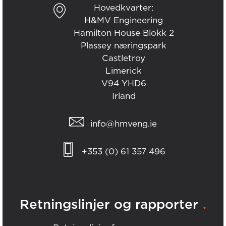
Hovedkvarter:
H&MV Engineering
Hamilton House Blokk 2
Plassey næringspark
Castletroy
Limerick
V94 YHD6
Irland
info@hmveng.ie
+353 (0) 61 357 496
.
Retningslinjer og rapporter