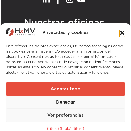
.
Nuestras oficinas
Privacidad y cookies
Ver todas las oficinas de H&MV
Para ofrecer las mejores experiencias, utilizamos tecnologías como
las cookies para almacenar y/o acceder a la información del
dispositivo. Consentir estas tecnologías nos permitirá procesar
datos como el comportamiento de navegación o identificaciones
únicas en este sitio. No consentir o retirar el consentimiento, puede
afectar negativamente a ciertas características y funciones.
Copyright © H&MV Ingeniería. Todos los
derechos reservados.
Aceptar todo
Sitio web de Avalanche
Denegar
Experiencia global. Experiencia local.
Ver preferencias
Sitio web creado por
Avalanche
{título}
{título}
{título}