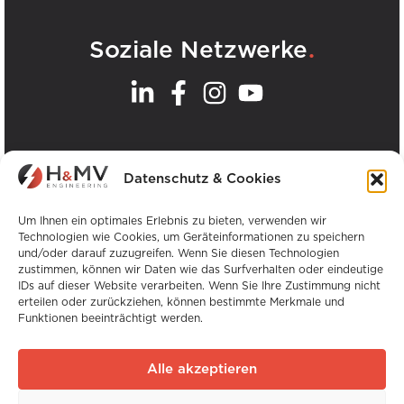
.
Soziale Netzwerke
.
Unsere Büros
Datenschutz & Cookies
Alle H&MV-Büros anzeigen
Um Ihnen ein optimales Erlebnis zu bieten, verwenden wir
Technologien wie Cookies, um Geräteinformationen zu speichern
und/oder darauf zuzugreifen. Wenn Sie diesen Technologien
zustimmen, können wir Daten wie das Surfverhalten oder eindeutige
IDs auf dieser Website verarbeiten. Wenn Sie Ihre Zustimmung nicht
erteilen oder zurückziehen, können bestimmte Merkmale und
Funktionen beeinträchtigt werden.
Urheberrecht © H&MV Engineering. Alle Rechte
vorbehalten.
Alle akzeptieren
Website von Avalanche