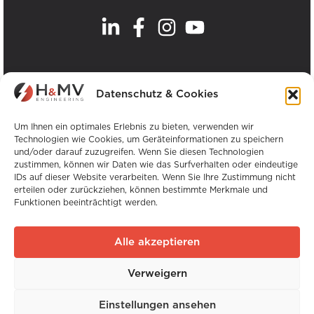
.
Unsere Büros
Datenschutz & Cookies
Alle H&MV-Büros anzeigen
Um Ihnen ein optimales Erlebnis zu bieten, verwenden wir
Technologien wie Cookies, um Geräteinformationen zu speichern
und/oder darauf zuzugreifen. Wenn Sie diesen Technologien
zustimmen, können wir Daten wie das Surfverhalten oder eindeutige
IDs auf dieser Website verarbeiten. Wenn Sie Ihre Zustimmung nicht
erteilen oder zurückziehen, können bestimmte Merkmale und
Funktionen beeinträchtigt werden.
Urheberrecht © H&MV Engineering. Alle Rechte
vorbehalten.
Alle akzeptieren
Website von Avalanche
Verweigern
Globale Erfahrung. Lokale Expertise.
Einstellungen ansehen