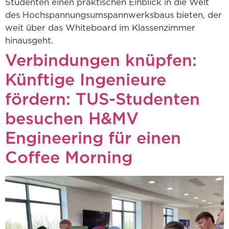
Studenten einen praktischen Einblick in die Welt
des Hochspannungsumspannwerksbaus bieten, der
weit über das Whiteboard im Klassenzimmer
hinausgeht.
Verbindungen knüpfen:
Künftige Ingenieure
fördern: TUS-Studenten
besuchen H&MV
Engineering für einen
Coffee Morning