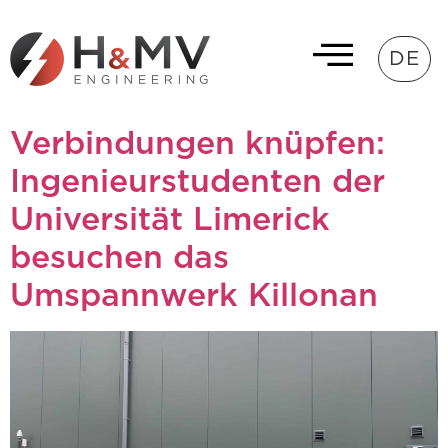
DE
Verbindungen knüpfen:
Ingenieurstudenten der
Universität Limerick
besuchen das
Umspannwerk Killonan