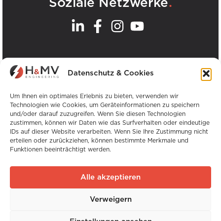
.
Soziale Netzwerke
.
Unsere Büros
Datenschutz & Cookies
Alle H&MV-Büros anzeigen
Um Ihnen ein optimales Erlebnis zu bieten, verwenden wir
Technologien wie Cookies, um Geräteinformationen zu speichern
und/oder darauf zuzugreifen. Wenn Sie diesen Technologien
zustimmen, können wir Daten wie das Surfverhalten oder eindeutige
IDs auf dieser Website verarbeiten. Wenn Sie Ihre Zustimmung nicht
erteilen oder zurückziehen, können bestimmte Merkmale und
Funktionen beeinträchtigt werden.
Urheberrecht © H&MV Engineering. Alle Rechte
vorbehalten.
Alle akzeptieren
Website von Avalanche
Verweigern
Globale Erfahrung. Lokale Expertise.