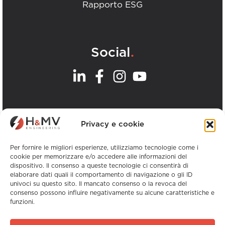
Rapporto ESG
.
Social
.
I nostri uffici
Privacy e cookie
Visualizza tutti gli uffici H&MV
Per fornire le migliori esperienze, utilizziamo tecnologie come i
cookie per memorizzare e/o accedere alle informazioni del
dispositivo. Il consenso a queste tecnologie ci consentirà di
elaborare dati quali il comportamento di navigazione o gli ID
univoci su questo sito. Il mancato consenso o la revoca del
consenso possono influire negativamente su alcune caratteristiche e
funzioni.
Copyright © H&MV Engineering. Tutti i diritti