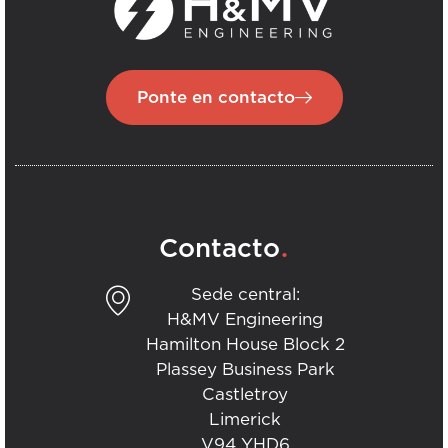
Ponte en contacto
.
Contacto
Sede central:
H&MV Engineering
Hamilton House Block 2
Plassey Business Park
Castletroy
Limerick
V94 YHD6