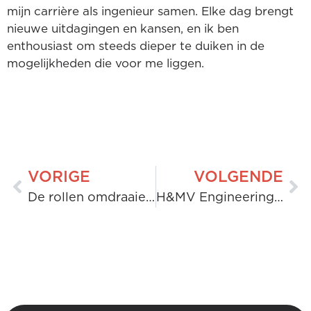
mijn carrière als ingenieur samen. Elke dag brengt
nieuwe uitdagingen en kansen, en ik ben
enthousiast om steeds dieper te duiken in de
mogelijkheden die voor me liggen.
VORIGE
VOLGENDE
De rollen omdraaien op het gebied van stortplaatsen: de circulaire oplossing voor houtafval van H&MV
H&MV Engineering's Miyawaki Forest Project bij MMS School, Hosur, India