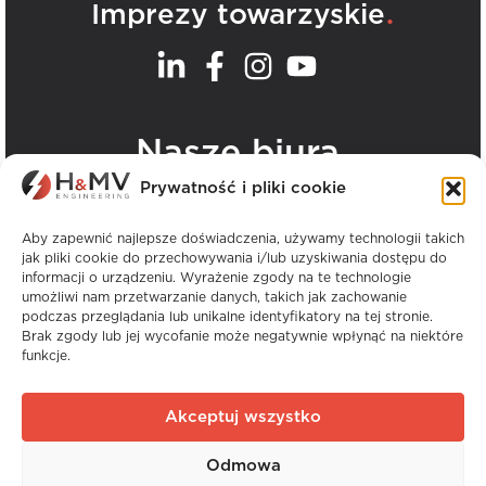
.
Imprezy towarzyskie
.
Nasze biura
Prywatność i pliki cookie
Zobacz wszystkie biura H&MV
Aby zapewnić najlepsze doświadczenia, używamy technologii takich
jak pliki cookie do przechowywania i/lub uzyskiwania dostępu do
informacji o urządzeniu. Wyrażenie zgody na te technologie
umożliwi nam przetwarzanie danych, takich jak zachowanie
podczas przeglądania lub unikalne identyfikatory na tej stronie.
Brak zgody lub jej wycofanie może negatywnie wpłynąć na niektóre
funkcje.
Prawa autorskie © H&MV Engineering. Wszelkie
prawa zastrzeżone.
Akceptuj wszystko
Strona internetowa Avalanche
Odmowa
Globalne doświadczenie. Lokalna wiedza
specjalistyczna.