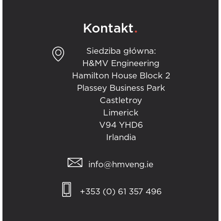
.
Kontakt
Siedziba główna:
H&MV Engineering
Hamilton House Block 2
Plassey Business Park
Castletroy
Limerick
V94 YHD6
Irlandia
info@hmveng.ie
+353 (0) 61 357 496