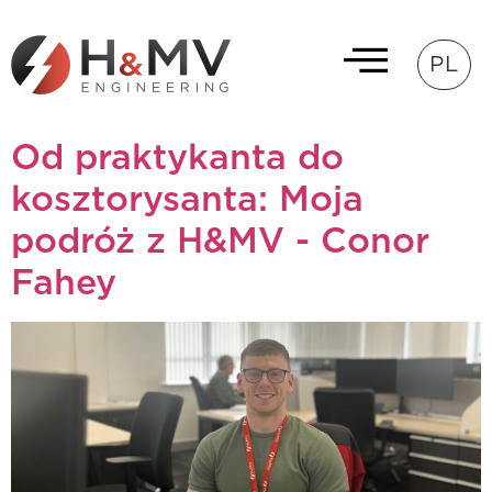
PL
Od praktykanta do
kosztorysanta: Moja
podróż z H&MV - Conor
Fahey