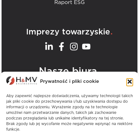
Raport ESG
.
Imprezy towarzyskie
.
Nasze biura
Prywatność i pliki cookie
Zobacz wszystkie biura H&MV
Aby zapewnić najlepsze doświadczenia, używamy technologii takich
jak pliki cookie do przechowywania i/lub uzyskiwania dostępu do
informacji o urządzeniu. Wyrażenie zgody na te technologie
umożliwi nam przetwarzanie danych, takich jak zachowanie
podczas przeglądania lub unikalne identyfikatory na tej stronie.
Brak zgody lub jej wycofanie może negatywnie wpłynąć na niektóre
funkcje.
Prawa autorskie © H&MV Engineering. Wszelkie