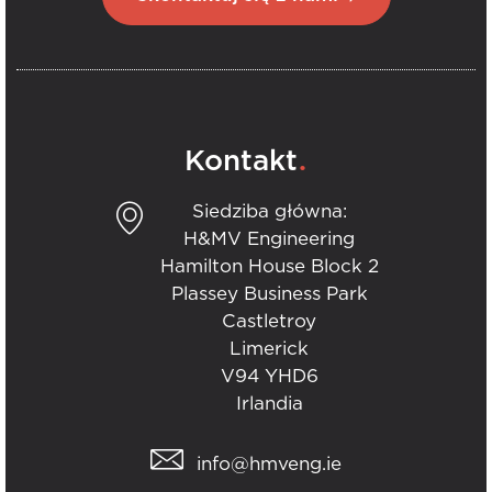
.
Kontakt
Siedziba główna:
H&MV Engineering
Hamilton House Block 2
Plassey Business Park
Castletroy
Limerick
V94 YHD6
Irlandia
info@hmveng.ie