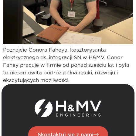
Poznajcie Conora Faheya, kosztorysanta
elektrycznego ds. integracji SN w H&MV. Conor
Fahey pracuje w firmie od ponad sześciu lat i była
to niesamowita podróż pełna nauki, rozwoju i
ekscytujących możliwości.
Skontaktuj się z nami