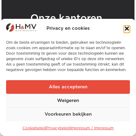
.
Onze kantoren
Privacy en cookies
Bekijk alle H&MV kantoren
Om de beste ervaringen te bieden, gebruiken we technologieën
zoals cookies om apparaatinformatie op te slaan en/of te openen.
Door toestemming te geven voor deze technologieën kunnen we
gegevens zoals surfgedrag of unieke ID's op deze site verwerken.
Als u geen toestemming geeft of uw toestemming intrekt, kan dit
negatieve gevolgen hebben voor bepaalde functies en kenmerken.
Copyright © H&MV Engineering. Alle rechten
voorbehouden.
Alles accepteren
Website door Avalanche
Weigeren
Wereldwijde ervaring. Lokale expertise.
Voorkeuren bekijken
Website door
Avalanche
Cookiebeleid
Privacybeleid
Impressum / Impressum