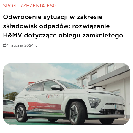
SPOSTRZEŻENIA ESG
Odwrócenie sytuacji w zakresie
składowisk odpadów: rozwiązanie
H&MV dotyczące obiegu zamkniętego
odpadów drzewnych
4 grudnia 2024 r.