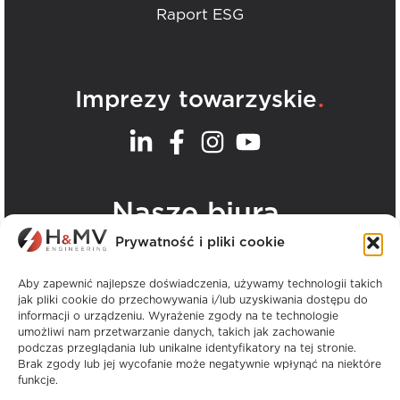
Raport ESG
.
Imprezy towarzyskie
.
Nasze biura
Prywatność i pliki cookie
Zobacz wszystkie biura H&MV
Aby zapewnić najlepsze doświadczenia, używamy technologii takich
jak pliki cookie do przechowywania i/lub uzyskiwania dostępu do
informacji o urządzeniu. Wyrażenie zgody na te technologie
umożliwi nam przetwarzanie danych, takich jak zachowanie
podczas przeglądania lub unikalne identyfikatory na tej stronie.
Brak zgody lub jej wycofanie może negatywnie wpłynąć na niektóre
funkcje.
Prawa autorskie © H&MV Engineering. Wszelkie