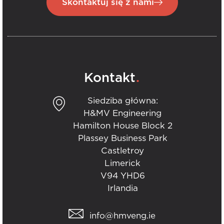
Skontaktuj się z nami
.
Kontakt
Siedziba główna:
H&MV Engineering
Hamilton House Block 2
Plassey Business Park
Castletroy
Limerick
V94 YHD6
Irlandia
info@hmveng.ie