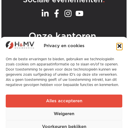
Sociale evenementen
.
Onze kantoren
Privacy en cookies
Bekijk alle H&MV kantoren
Om de beste ervaringen te bieden, gebruiken we technologieën
zoals cookies om apparaatinformatie op te slaan en/of te openen.
Door toestemming te geven voor deze technologieën kunnen we
gegevens zoals surfgedrag of unieke ID's op deze site verwerken.
Als u geen toestemming geeft of uw toestemming intrekt, kan dit
negatieve gevolgen hebben voor bepaalde functies en kenmerken.
Copyright © H&MV Engineering. Alle rechten
voorbehouden.
Alles accepteren
Website door Avalanche
Weigeren
Wereldwijde ervaring. Lokale expertise.
Voorkeuren bekijken